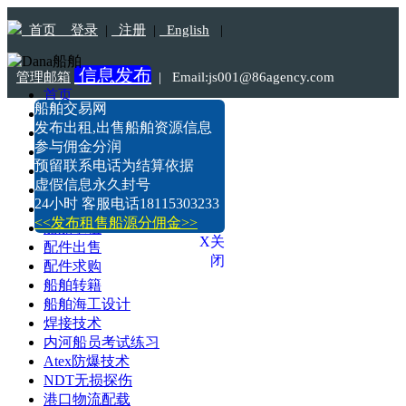
首页
登录
|
注册
|
English
|
信息发布
管理邮箱
|
Email:js001@86agency.com
首页
船舶交易网
船舶转港·过户
Tel:18115303233
发布出租,出售船舶资源信息
船舶坞检·坞修·油漆
参与佣金分润
船价估算
预留联系电话为结算依据
船舶出售
虚假信息永久封号
船舶求购
24小时 客服电话18115303233
船舶出租
<<发布租售船源分佣金>>
船舶求租
X关
配件出售
闭
配件求购
船舶转籍
船舶海工设计
焊接技术
内河船员考试练习
Atex防爆技术
NDT无损探伤
港口物流配载