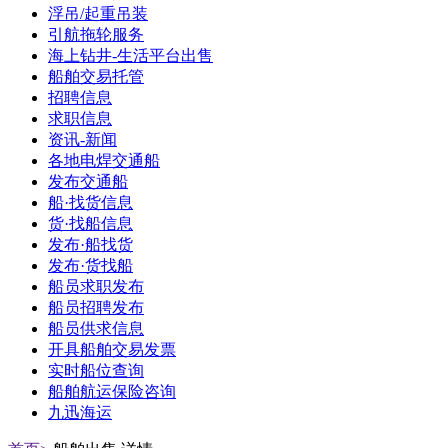
浮吊/起重吊装
引航拖轮服务
海上钻井-生活平台出售
船舶交易托管
招聘信息
求职信息
资讯-新闻
各地电焊交通船
发布交通船
船·找货信息
货·找船信息
发布·船找货
发布·货找船
船员求职发布
船员招聘发布
船员供求信息
开具船舶交易发票
实时船位查询
船舶航运保险咨询
九迅海运