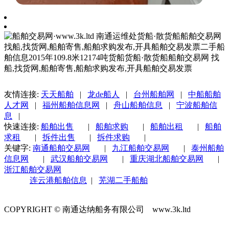
友情连接:
天天船舶
|
龙de船人
|
台州船舶网
|
中船船舶
人才网
|
福州船舶信息网
|
舟山船舶信息
|
宁波船舶信
息
|
快速连接:
船舶出售
|
船舶求购
|
船舶出租
|
船舶
求租
|
拆件出售
|
拆件求购
|
关键字:
南通船舶交易网
|
九江船舶交易网
|
泰州船舶
信息网
|
武汉船舶交易网
|
重庆湖北船舶交易网
|
浙江船舶交易网
连云港船舶信息
|
芜湖二手船舶
COPYRIGHT © 南通达纳船务有限公司 www.3k.ltd
苏ICP备1