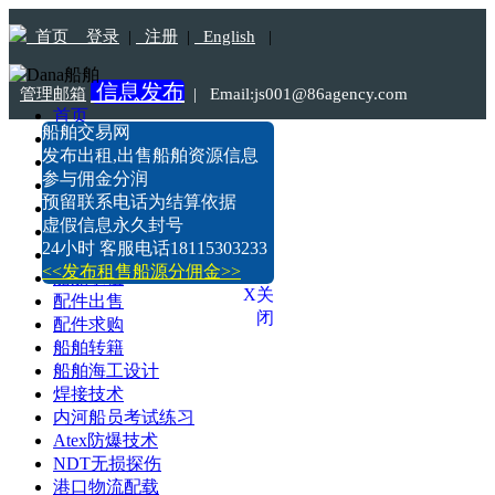
首页
登录
|
注册
|
English
|
信息发布
管理邮箱
|
Email:js001@86agency.com
首页
船舶交易网
船舶转港·过户
Tel:18115303233
发布出租,出售船舶资源信息
船舶坞检·坞修·油漆
参与佣金分润
船价估算
预留联系电话为结算依据
船舶出售
虚假信息永久封号
船舶求购
24小时 客服电话18115303233
船舶出租
<<发布租售船源分佣金>>
船舶求租
X关
配件出售
闭
配件求购
船舶转籍
船舶海工设计
焊接技术
内河船员考试练习
Atex防爆技术
NDT无损探伤
港口物流配载