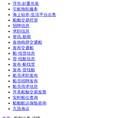
浮吊/起重吊装
引航拖轮服务
海上钻井-生活平台出售
船舶交易托管
招聘信息
求职信息
资讯-新闻
各地电焊交通船
发布交通船
船·找货信息
货·找船信息
发布·船找货
发布·货找船
船员求职发布
船员招聘发布
船员供求信息
开具船舶交易发票
实时船位查询
船舶航运保险咨询
九迅海运