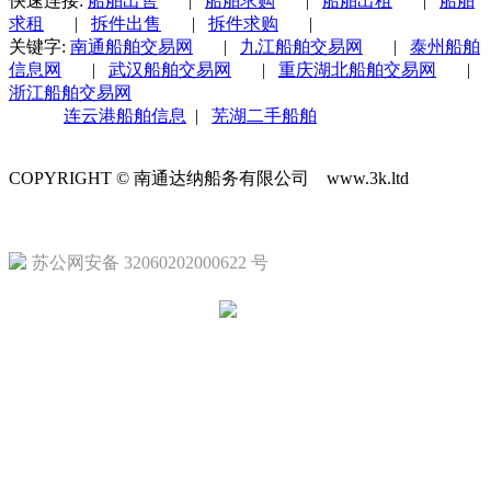
快速连接:
船舶出售
|
船舶求购
|
船舶出租
|
船舶
求租
|
拆件出售
|
拆件求购
|
关键字:
南通船舶交易网
|
九江船舶交易网
|
泰州船舶
信息网
|
武汉船舶交易网
|
重庆湖北船舶交易网
|
浙江船舶交易网
连云港船舶信息
|
芜湖二手船舶
COPYRIGHT © 南通达纳船务有限公司 www.3k.ltd
苏ICP备1
苏公网安备 32060202000622 号