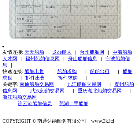
友情连接:
天天船舶
|
龙de船人
|
台州船舶网
|
中船船舶
人才网
|
福州船舶信息网
|
舟山船舶信息
|
宁波船舶信
息
|
快速连接:
船舶出售
|
船舶求购
|
船舶出租
|
船舶
求租
|
拆件出售
|
拆件求购
|
关键字:
南通船舶交易网
|
九江船舶交易网
|
泰州船舶
信息网
|
武汉船舶交易网
|
重庆湖北船舶交易网
|
浙江船舶交易网
连云港船舶信息
|
芜湖二手船舶
COPYRIGHT © 南通达纳船务有限公司 www.3k.ltd
苏ICP备1