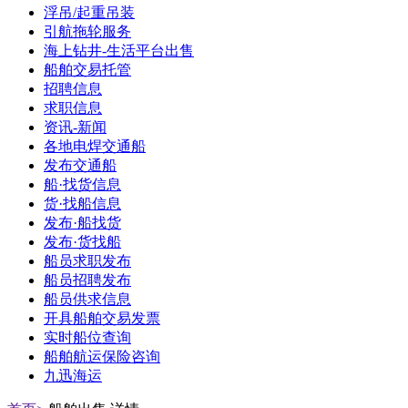
浮吊/起重吊装
引航拖轮服务
海上钻井-生活平台出售
船舶交易托管
招聘信息
求职信息
资讯-新闻
各地电焊交通船
发布交通船
船·找货信息
货·找船信息
发布·船找货
发布·货找船
船员求职发布
船员招聘发布
船员供求信息
开具船舶交易发票
实时船位查询
船舶航运保险咨询
九迅海运