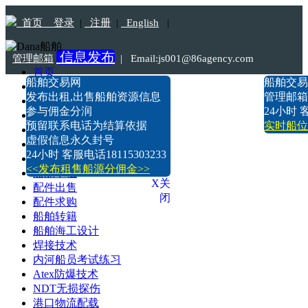
首页
登录
|
注册
|
English
|
信息发布
管理邮箱
|
Email:js001@86agency.com
首页
船舶交易网
船舶交易
船舶转港·过户
Tel:18115303233
发布出租,出售船舶资源信息
管理邮箱:n
船舶坞检·坞修·油漆
参与佣金分润
24小时 客
船价估算
预留联系电话为结算依据
实时船位
船舶出售
虚假信息永久封号
船舶求购
24小时 客服电话18115303233
船舶出租
<<发布租售船源分佣金>>
船舶求租
X关
配件出售
闭
配件求购
船舶转籍
船舶海工设计
焊接技术
内河船员考试练习
Atex防爆技术
NDT无损探伤
港口物流配载