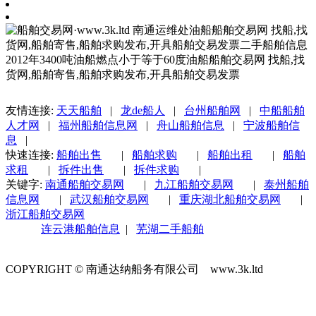
友情连接:
天天船舶
|
龙de船人
|
台州船舶网
|
中船船舶
人才网
|
福州船舶信息网
|
舟山船舶信息
|
宁波船舶信
息
|
快速连接:
船舶出售
|
船舶求购
|
船舶出租
|
船舶
求租
|
拆件出售
|
拆件求购
|
关键字:
南通船舶交易网
|
九江船舶交易网
|
泰州船舶
信息网
|
武汉船舶交易网
|
重庆湖北船舶交易网
|
浙江船舶交易网
连云港船舶信息
|
芜湖二手船舶
COPYRIGHT © 南通达纳船务有限公司 www.3k.ltd
苏ICP备1