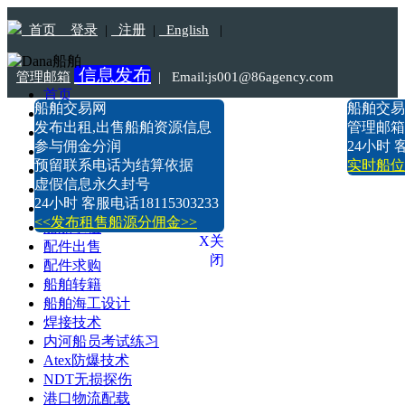
首页
登录
|
注册
|
English
|
信息发布
管理邮箱
|
Email:js001@86agency.com
首页
船舶交易网
船舶交易
船舶转港·过户
Tel:18115303233
发布出租,出售船舶资源信息
管理邮箱:n
船舶坞检·坞修·油漆
参与佣金分润
24小时 客
船价估算
预留联系电话为结算依据
实时船位
船舶出售
虚假信息永久封号
船舶求购
24小时 客服电话18115303233
船舶出租
<<发布租售船源分佣金>>
船舶求租
X关
配件出售
闭
配件求购
船舶转籍
船舶海工设计
焊接技术
内河船员考试练习
Atex防爆技术
NDT无损探伤
港口物流配载