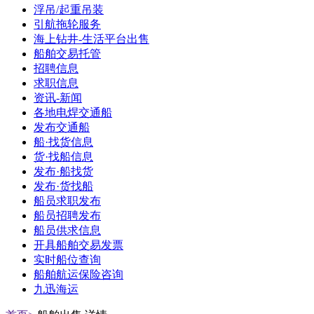
浮吊/起重吊装
引航拖轮服务
海上钻井-生活平台出售
船舶交易托管
招聘信息
求职信息
资讯-新闻
各地电焊交通船
发布交通船
船·找货信息
货·找船信息
发布·船找货
发布·货找船
船员求职发布
船员招聘发布
船员供求信息
开具船舶交易发票
实时船位查询
船舶航运保险咨询
九迅海运