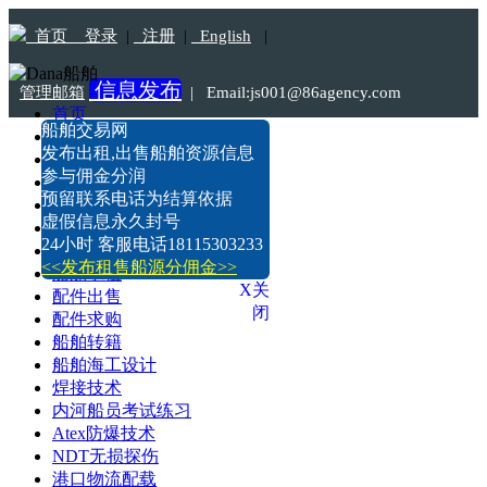
首页
登录
|
注册
|
English
|
信息发布
管理邮箱
|
Email:js001@86agency.com
首页
船舶交易网
船舶转港·过户
Tel:18115303233
发布出租,出售船舶资源信息
船舶坞检·坞修·油漆
参与佣金分润
船价估算
预留联系电话为结算依据
船舶出售
虚假信息永久封号
船舶求购
24小时 客服电话18115303233
船舶出租
<<发布租售船源分佣金>>
船舶求租
X关
配件出售
闭
配件求购
船舶转籍
船舶海工设计
焊接技术
内河船员考试练习
Atex防爆技术
NDT无损探伤
港口物流配载