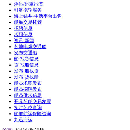
浮吊/起重吊装
引航拖轮服务
海上钻井-生活平台出售
船舶交易托管
招聘信息
求职信息
资讯-新闻
各地电焊交通船
发布交通船
船·找货信息
货·找船信息
发布·船找货
发布·货找船
船员求职发布
船员招聘发布
船员供求信息
开具船舶交易发票
实时船位查询
船舶航运保险咨询
九迅海运