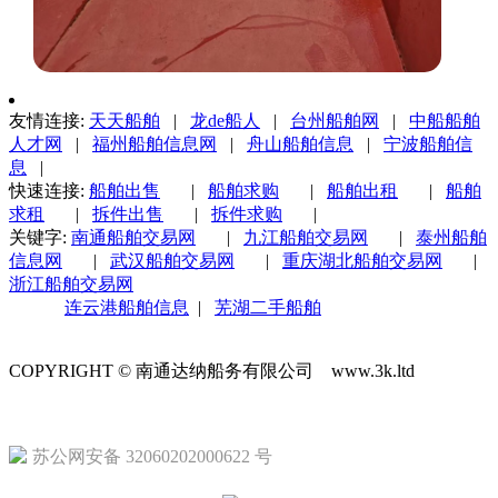
友情连接:
天天船舶
|
龙de船人
|
台州船舶网
|
中船船舶
人才网
|
福州船舶信息网
|
舟山船舶信息
|
宁波船舶信
息
|
快速连接:
船舶出售
|
船舶求购
|
船舶出租
|
船舶
求租
|
拆件出售
|
拆件求购
|
关键字:
南通船舶交易网
|
九江船舶交易网
|
泰州船舶
信息网
|
武汉船舶交易网
|
重庆湖北船舶交易网
|
浙江船舶交易网
连云港船舶信息
|
芜湖二手船舶
COPYRIGHT © 南通达纳船务有限公司 www.3k.ltd
苏ICP备1
苏公网安备 32060202000622 号