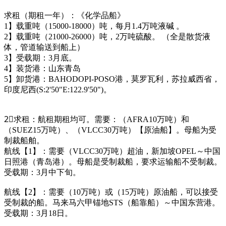
求租（期租一年）：《化学品船》
1】载重吨（15000-18000）吨，每月1.4万吨液碱 。
2】载重吨（21000-26000）吨，2万吨硫酸。 （全是散货液
体，管道输送到船上）
3】受载期：3月底。
4】装货港：山东青岛
5】卸货港：BAHODOPI-POSO港，莫罗瓦利，苏拉威西省，
印度尼西(S:2'50"E:122.9'50")。
2⃣求租：航租期租均可。需要：（AFRA10万吨）和
（SUEZ15万吨）、（VLCC30万吨）【原油船】。母船为受
制裁船舶。
航线【1】：需要（VLCC30万吨）超油，新加坡OPEL～中国
日照港（青岛港）。母船是受制裁船，要求运输船不受制裁。
受载期：3月中下旬。
航线【2】：需要（10万吨）或（15万吨）原油船，可以接受
受制裁的船。马来马六甲锚地STS（船靠船）～中国东营港。
受载期：3月18日。