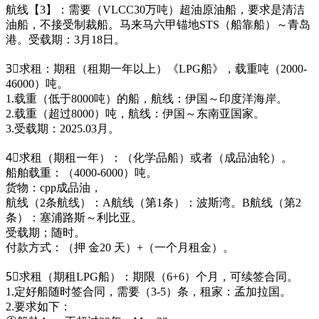
航线【3】：需要（VLCC30万吨）超油原油船，要求是清洁
油船，不接受制裁船。马来马六甲锚地STS（船靠船）～青岛
港。受载期：3月18日。
3⃣求租：期租（租期一年以上）《LPG船》，载重吨（2000-
46000）吨。
1.载重（低于8000吨）的船，航线：伊国～印度洋海岸。
2.载重（超过8000）吨，航线：伊国～东南亚国家。
3.受载期：2025.03月。
4⃣求租（期租一年）：（化学品船）或者（成品油轮）。
船舶载重：（4000-6000）吨。
货物：cpp成品油，
航线（2条航线）：A航线（第1条）：波斯湾。B航线（第2
条）：塞浦路斯～利比亚。
受载期；随时。
付款方式：（押 金20 天）+（一个月租金）。
5⃣求租（期租LPG船）：期限（6+6）个月，可续签合同。
1.定好船随时签合同，需要（3-5）条，租家：孟加拉国。
2.要求如下：