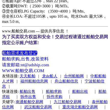
①船龄Age: 不超过22年，Max 22 years。
②载重吨DWT:（ 2500~3000 ）吨/MTs。
③货仓容积LPG Capacity: （3500~4000 ）吨/Mts。
④全长LOA: 不超过105米，upto 105 m。吃水Draft: 最大5米，
max 5.0 m。
www.船舶交易.com --- 提供共享信息 ！
为了买卖双方权益和安全！交易过程请通过船舶交易网
指定公示账户结算!
船舶需求发布登记
船舶求购,出售,改装资料
请发邮箱:nt@udship.com
WWW.船舶交易.COM
友情连接:
天天船舶
|
龙de船人
|
台州船舶网
|
中船船舶
人才网
|
福州船舶信息网
|
舟山船舶信息
|
宁波船舶信
息
|
快速连接:
船舶出售
|
船舶求购
|
船舶出租
|
船舶
求租
|
拆件出售
|
拆件求购
|
关键字:
南通船舶交易网
|
九江船舶交易网
|
泰州船舶
信息网
|
武汉船舶交易网
|
重庆湖北船舶交易网
|