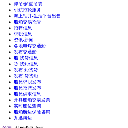
浮吊/起重吊装
引航拖轮服务
海上钻井-生活平台出售
船舶交易托管
招聘信息
求职信息
资讯-新闻
各地电焊交通船
发布交通船
船·找货信息
货·找船信息
发布·船找货
发布·货找船
船员求职发布
船员招聘发布
船员供求信息
开具船舶交易发票
实时船位查询
船舶航运保险咨询
九迅海运