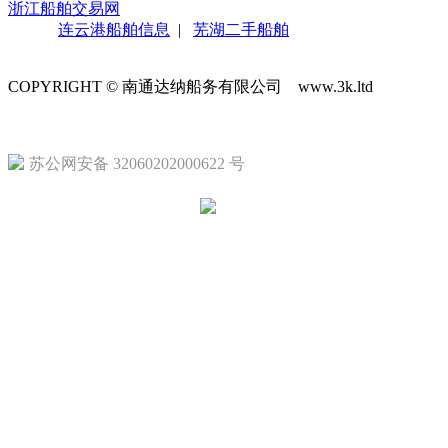
浙江船舶交易网
连云港船舶信息
|
芜湖二手船舶
COPYRIGHT © 南通达纳船务有限公司 www.3k.ltd
苏ICP备1
苏公网安备 32060202000622 号