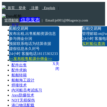
首页
登录
|
注册
|
English
|
信息发布
管理邮箱
|
Email:js001@86agency.com
首页
船舶交易网
船舶交易网
船舶转港·过户
Tel:18115303233
发布出租,出售船舶资源信息
管理邮箱:nt@uds
船舶坞检·坞修·油漆
参与佣金分润
24小时 客服电话1
船价估算
预留联系电话为结算依据
实时船位查询
船舶出售
虚假信息永久封号
船舶求购
24小时 客服电话18115303233
船舶出租
<<发布租售船源分佣金>>
船舶求租
X关
配件出售
闭
配件求购
船舶转籍
船舶海工设计
焊接技术
内河船员考试练习
Atex防爆技术
NDT无损探伤
港口物流配载