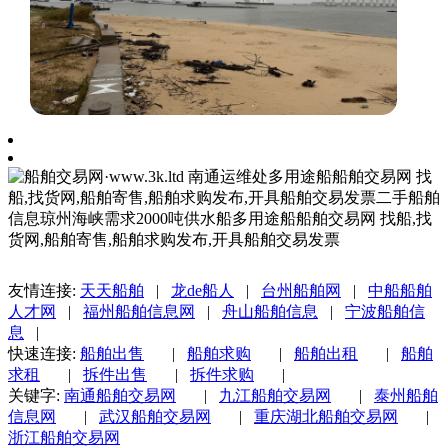
友情连接:
天天船舶
|
龙de船人
|
台州船舶网
|
中船船舶
人才网
|
福州船舶信息网
|
舟山船舶信息
|
宁波船舶信
息
|
快速连接:
船舶出售
|
船舶求购
|
船舶出租
|
船舶
求租
|
拆件出售
|
拆件求购
|
关键字:
南通船舶交易网
|
九江船舶交易网
|
泰州船舶
信息网
|
武汉船舶交易网
|
重庆湖北船舶交易网
|
浙江船舶交易网