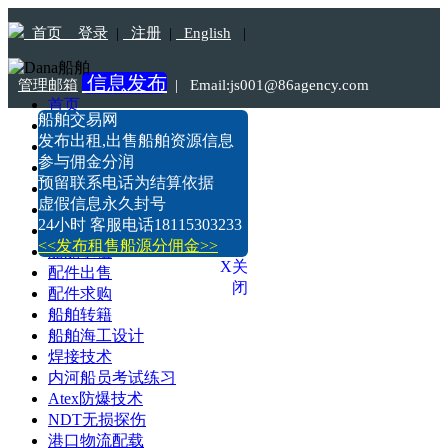
首页
登录
|
注册
|
English
|
信息发布
管理邮箱
|
Email:js001@86agency.com
首页
船舶交易网
船舶转港·过户
Tel:18115303233
发布出租,出售船舶资源信息
船舶坞检·坞修·油漆
参与佣金分润
船价估算
预留联系电话为结算依据
船舶出售
虚假信息永久封号
船舶求购
24小时 客服电话18115303233
船舶出租
<<发布租售船源分佣金>>
船舶求租
X关
配件出售
闭
配件求购
船舶转籍
船舶海工设计
焊接技术
内河船员考试练习
Atex防爆技术
NDT无损探伤
港口物流配载