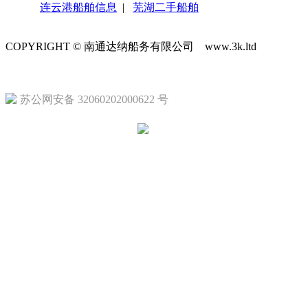
连云港船舶信息
|
芜湖二手船舶
COPYRIGHT © 南通达纳船务有限公司 www.3k.ltd
苏ICP备1
苏公网安备 32060202000622 号