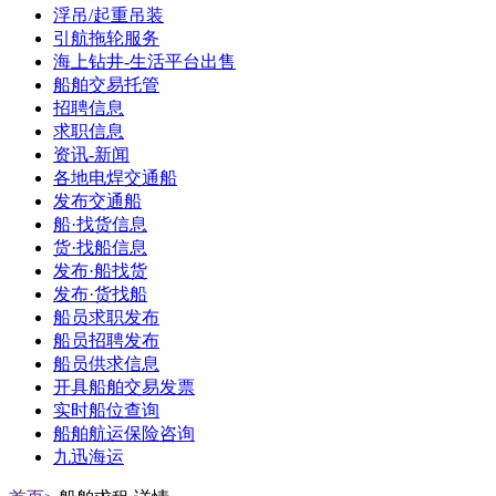
浮吊/起重吊装
引航拖轮服务
海上钻井-生活平台出售
船舶交易托管
招聘信息
求职信息
资讯-新闻
各地电焊交通船
发布交通船
船·找货信息
货·找船信息
发布·船找货
发布·货找船
船员求职发布
船员招聘发布
船员供求信息
开具船舶交易发票
实时船位查询
船舶航运保险咨询
九迅海运