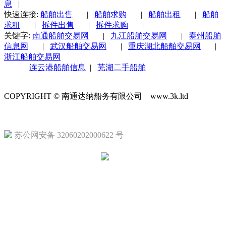
息
|
快速连接:
船舶出售
|
船舶求购
|
船舶出租
|
船舶
求租
|
拆件出售
|
拆件求购
|
关键字:
南通船舶交易网
|
九江船舶交易网
|
泰州船舶
信息网
|
武汉船舶交易网
|
重庆湖北船舶交易网
|
浙江船舶交易网
连云港船舶信息
|
芜湖二手船舶
COPYRIGHT © 南通达纳船务有限公司 www.3k.ltd
苏ICP备1
苏公网安备 32060202000622 号