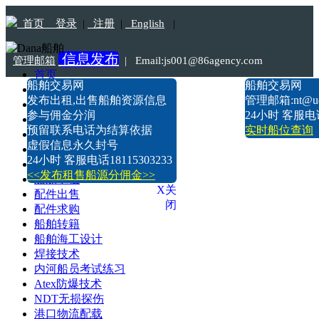
首页
登录
|
注册
|
English
|
信息发布
管理邮箱
|
Email:js001@86agency.com
首页
船舶交易网
船舶交易网
船舶转港·过户
Tel:18115303233
发布出租,出售船舶资源信息
管理邮箱:nt@uds
船舶坞检·坞修·油漆
参与佣金分润
24小时 客服电话1
船价估算
预留联系电话为结算依据
实时船位查询
船舶出售
虚假信息永久封号
船舶求购
24小时 客服电话18115303233
船舶出租
<<发布租售船源分佣金>>
船舶求租
X关
配件出售
闭
配件求购
船舶转籍
船舶海工设计
焊接技术
内河船员考试练习
Atex防爆技术
NDT无损探伤
港口物流配载