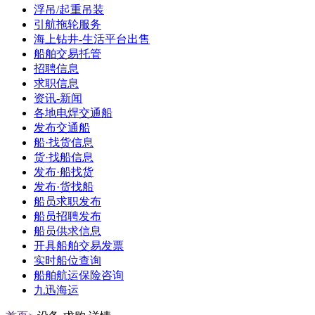
浮吊/起重吊装
引航拖轮服务
海上钻井-生活平台出售
船舶交易托管
招聘信息
求职信息
资讯-新闻
各地电焊交通船
发布交通船
船·找货信息
货·找船信息
发布·船找货
发布·货找船
船员求职发布
船员招聘发布
船员供求信息
开具船舶交易发票
实时船位查询
船舶航运保险咨询
九迅海运