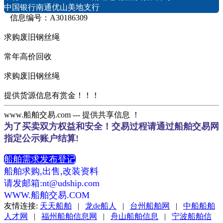
中国银行南通优山美地支行
信息编号：A30186309
求购废旧钢丝绳
常年高价回收
求购废旧钢丝绳
提供货源信息有赏金！！！
www.船舶交易.com --- 提供共享信息 ！
为了买卖双方权益和安全！交易过程请通过船舶交易网
指定公示账户结算!
船舶需求发布登记
船舶求购,出售,改装资料
请发邮箱:nt@udship.com
WWW.船舶交易.COM
友情连接:
天天船舶
|
龙de船人
|
台州船舶网
|
中船船舶
人才网
|
福州船舶信息网
|
舟山船舶信息
|
宁波船舶信